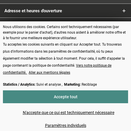
Adresse et heures d'ouverture
Service
Nous utilisons des cookies. Certains sont techniquement nécessaires (par
exemple pour le panier d'achat), d'autres nous aident à améliorer notre offre et
à te fournir une meilleure expérience utilisateur.
Informations
Tu acceptes les cookies suivants en cliquant sur Accepter tout. Tu trouveras
plus d'informations dans les paramètres de confidentialité, où tu peux
Modes de paiement
également modifier ta sélection à tout moment. Pour cela, il suffit d'appeler la
page contenant la politique de confidentialité.
Vers notre politique de
confidentialité.
Aller aux mentions légales
Statistics / Analytics:
Suivi et analyse ,
Marketing:
Reciblage
Vertrag widerrufen
Accepte tout
* Tous les prix s'entendent TVA comprise, plus les frais d'
expédition
et
éventuellement les frais de contre-remboursement, sauf indication contraire
N'accepte que ce qui est techniquement nécessaire
Made with ❤️ by Funduino | © 2014 - 2026
Paramètres individuels