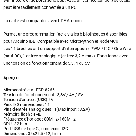
WiFi intégré et de ports série USB. Avec un connecteur de type C, elle
peut être facilement connectée à un PC.
La carte est compatible avec l'IDE Arduino.
Permet une programmation facile via les bibliothèques disponibles
pour Arduino IDE. Compatible avec MicroPython et NodeMCU.
Les 11 broches ont un support d'interruption / PWM / I2C / One Wire
(sauf D0), 1 entrée analogique (entrée 3,2 V max). Fonctionne avec
une tension de fonctionnement de 3,3, 4 ou 5V.
Aperçu :
Microcontrôleur : ESP-8266
Tension de fonctionnement : 3,3V / 4V / 5V
Tension d'entrée : (USB) 5V
Pins E/S numériques : 11
Pins d'entrée analogiques : 1(Max input : 3.2V)
Mémoire flash : 4MB
Fréquence d'horloge : 80MHz/160MHz
CPU : 32 bits
Port USB de type C ; connexion I2C
Dimensions : 34x25.5x12,5mm