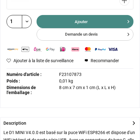
Ajouter
Demande un devis
Ajouter à la liste de surveillance
Recommander
Numéro d'article :
F23107873
Poids :
0,01 kg
Dimensions de
8 cm
x
7 cm
x
1 cm
(L x L x H)
l'emballage :
Description
Le D1 MINI V4.0.0 est basé sur la puce WiFi ESP8266 et dispose d'un