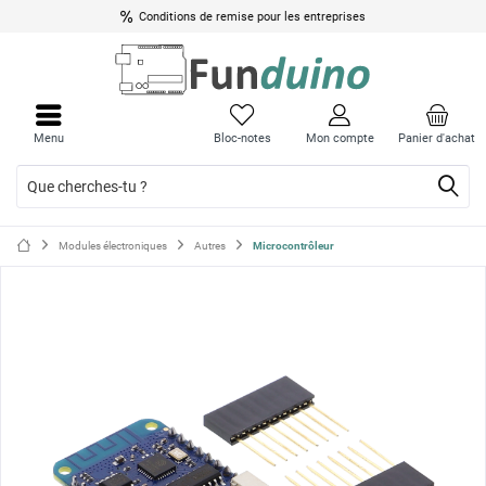
Conditions de remise pour les entreprises
Ferme
Ferme
le
le
Menu
Bloc-notes
Mon compte
Panier d'achat
menu
menu
Modules électroniques
Autres
Microcontrôleur