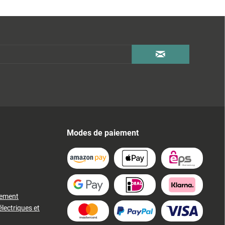
Modes de paiement
iement
électriques et