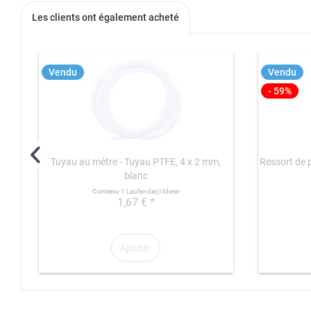
Les clients ont également acheté
Vendu
Vendu
- 59%
Tuyau au mètre - Tuyau PTFE, 4 x 2 mm,
Ressort de p
blanc
Contenu
1 Laufende(r) Meter
1,67 € *
Ajouter