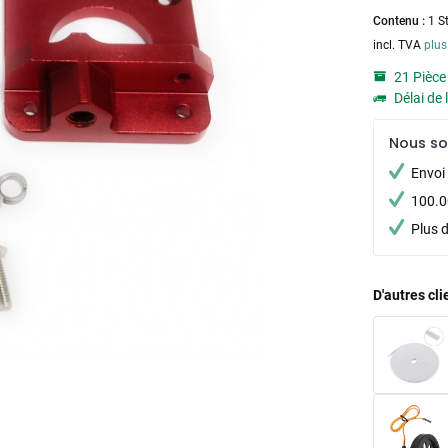
Contenu :
1 S
incl. TVA
plus
21 Pièce
Délai de 
Nous s
Envoi 
100.00
Plus 
D'autres cl