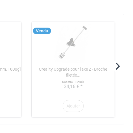
Vendu
-
5mm, 1000g]
Creality Upgrade pour l'axe Z - Broche
filetée...
Contenu
1 Stück
34,16 € *
Ajouter