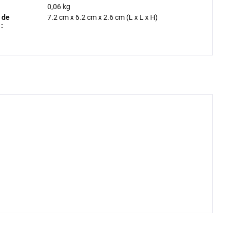
0,06 kg
 de
7.2 cm
x
6.2 cm
x
2.6 cm
(L x L x H)
: