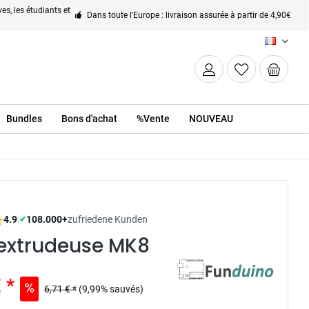
es, les étudiants et
Dans toute l'Europe : livraison assurée à partir de 4,90€
FR
Bundles
Bons d'achat
%Vente
NOUVEAU
4.9
|
108.000+
zufriedene Kunden
✔
'extrudeuse MK8
 *
6,71 € *
(9,99% sauvés)