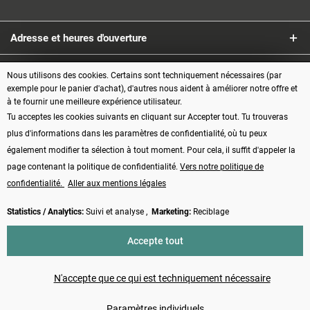
Adresse et heures d'ouverture
Service
Nous utilisons des cookies. Certains sont techniquement nécessaires (par
exemple pour le panier d'achat), d'autres nous aident à améliorer notre offre et
à te fournir une meilleure expérience utilisateur.
Informations
Tu acceptes les cookies suivants en cliquant sur Accepter tout. Tu trouveras
plus d'informations dans les paramètres de confidentialité, où tu peux
Modes de paiement
également modifier ta sélection à tout moment. Pour cela, il suffit d'appeler la
page contenant la politique de confidentialité.
Vers notre politique de
confidentialité.
Aller aux mentions légales
Statistics / Analytics:
Suivi et analyse ,
Marketing:
Reciblage
Vertrag widerrufen
Accepte tout
* Tous les prix s'entendent TVA comprise, plus les frais d'
expédition
et
éventuellement les frais de contre-remboursement, sauf indication contraire
N'accepte que ce qui est techniquement nécessaire
Made with ❤️ by Funduino | © 2014 - 2026
Paramètres individuels