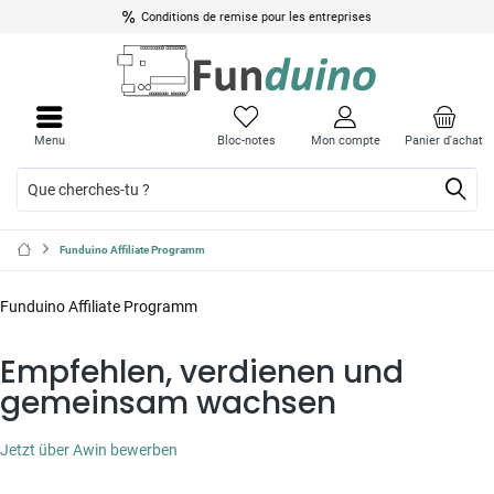
Jusqu'à 10% de réduction pour les élèves, les étudiants et les établissements
d'enseignement
Menu
Bloc-notes
Mon compte
Panier d'achat
Funduino Affiliate Programm
Funduino Affiliate Programm
Empfehlen,
verdienen
und
gemeinsam wachsen
Jetzt über Awin bewerben