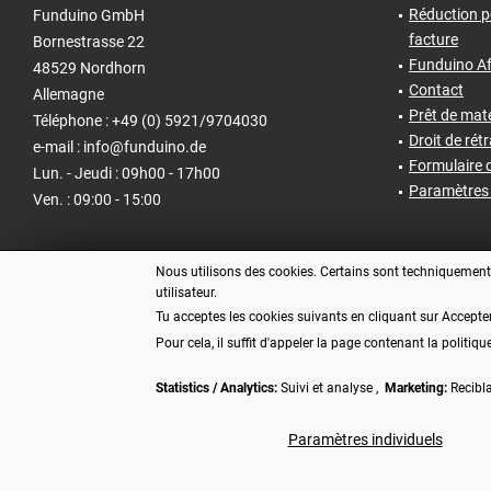
Réduction p
Funduino GmbH
facture
Bornestrasse 22
Funduino Af
48529 Nordhorn
Contact
Allemagne
Prêt de matér
Téléphone : +49 (0) 5921/9704030
Droit de rét
e-mail : info@funduino.de
Formulaire d
Lun. - Jeudi : 09h00 - 17h00
Paramètres 
Ven. : 09:00 - 15:00
Nous utilisons des cookies. Certains sont techniquement n
utilisateur.
Tu acceptes les cookies suivants en cliquant sur Accepte
Pour cela, il suffit d'appeler la page contenant la politiqu
Statistics / Analytics:
Suivi et analyse ,
Marketing:
Recibl
* Tous les prix s'entendent TVA 
Paramètres individuels