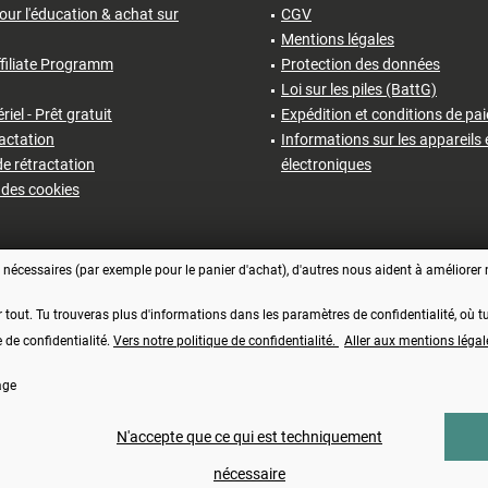
our l'éducation & achat sur
CGV
Mentions légales
filiate Programm
Protection des données
Loi sur les piles (BattG)
iel - Prêt gratuit
Expédition et conditions de pa
ractation
Informations sur les appareils 
e rétractation
électroniques
des cookies
écessaires (par exemple pour le panier d'achat), d'autres nous aident à améliorer no
r tout. Tu trouveras plus d'informations dans les paramètres de confidentialité, où
e de confidentialité.
Vers notre politique de confidentialité.
Aller aux mentions légal
age
Vertrag widerrufen
comprise, plus les frais d'
expédition
et éventuellement les frais de contre-rembourse
N'accepte que ce qui est techniquement
Made with ❤️ by Funduino | © 2014 - 2026
nécessaire