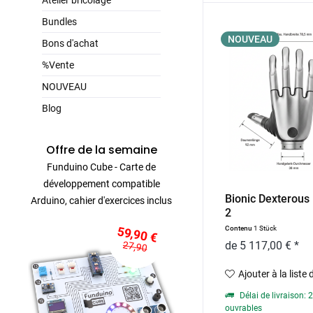
Atelier bricolage
Bundles
NOUVEAU
Bons d'achat
%Vente
NOUVEAU
Blog
Offre de la semaine
Funduino Cube - Carte de
développement compatible
Bionic Dexterous
Arduino, cahier d'exercices inclus
2
59,90 €
Contenu
1 Stück
27,90
de 5 117,00 € *
Ajouter à la liste
Délai de livraison: 
ouvrables