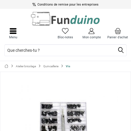
Conditions de remise pour les entreprises
Ferme
Ferme
le
le
Menu
Bloc-notes
Mon compte
Panier d'achat
menu
menu
Atelier bricolage
Quincaillerie
Vis