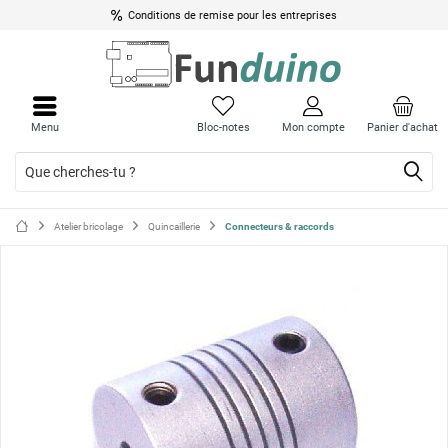
Conditions de remise pour les entreprises
Ferme
Ferme
le
le
Menu
Bloc-notes
Mon compte
Panier d'achat
menu
menu
Atelier bricolage
Quincaillerie
Connecteurs & raccords