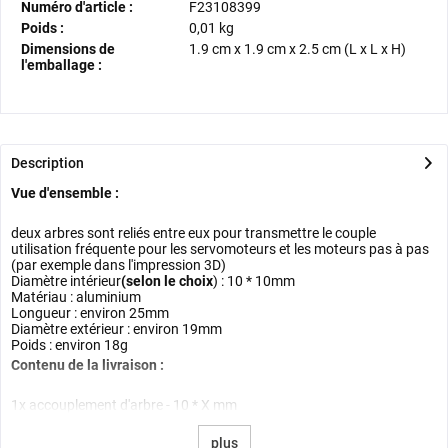
Numéro d'article :
F23108399
Poids :
0,01 kg
Dimensions de
1.9 cm
x
1.9 cm
x
2.5 cm
(L x L x H)
l'emballage :
Description
Vue d'ensemble :
deux arbres sont reliés entre eux pour transmettre le couple
utilisation fréquente pour les servomoteurs et les moteurs pas à pas
(par exemple dans l'impression 3D)
Diamètre intérieur
(selon le choix
) : 10 * 10mm
Matériau : aluminium
Longueur : environ 25mm
Diamètre extérieur : environ 19mm
Poids : environ 18g
Contenu de la livraison :
1x accouplement d'arbre - 10 * X mm
plus