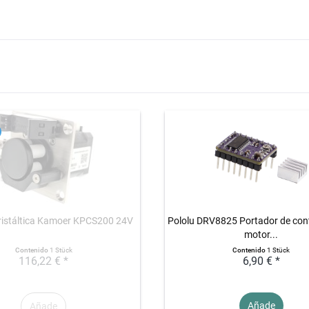
istáltica Kamoer KPCS200 24V
Pololu DRV8825 Portador de con
motor...
Contenido
1 Stück
Contenido
1 Stück
116,22 € *
6,90 € *
Añade
Añade