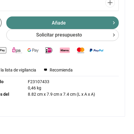
Añade
Solicitar presupuesto
la lista de vigilancia
Recomienda
lo
F23107433
0,46 kg
s del
8.82 cm
x
7.9 cm
x
7.4 cm
(L x A x A)