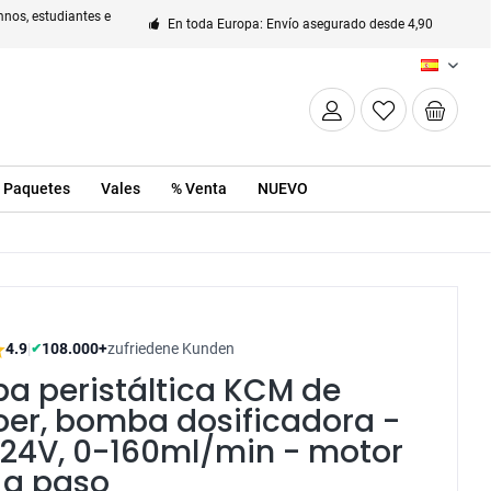
nos, estudiantes e
En toda Europa: Envío asegurado desde 4,90
ES
Paquetes
Vales
% Venta
NUEVO
4.9
|
108.000+
zufriedene Kunden
✔
a peristáltica KCM de
er, bomba dosificadora -
 24V, 0-160ml/min - motor
 a paso