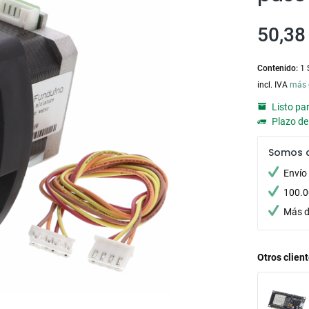
50,38 
Contenido:
1 
incl. IVA
más 
Listo pa
Plazo de 
Somos 
Envío
100.0
Más d
Otros clien