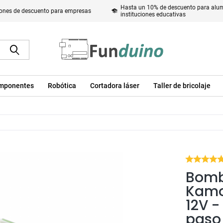
Hasta un 10% de descuento para alum
ones de descuento para empresas
instituciones educativas
mponentes
Robótica
Cortadora láser
Taller de bricolaje
Bomb
Kamo
12V -
paso