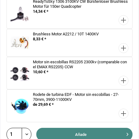
ReadyToSky 1306 3100KV CW Bürstenloser Brushless
Motor für 150er Quadcopter
14,34 € *
Brushless Motor A2212 / 10T 1400KV
8,33 € *
Motor sin escobillas RS2205 2300kv (comparable con
el EMAX RS2205) CCW
10,60 € *
Rodete de turbina EDF - Motor sin escobillas - 27-
70mm, 3900-11000KV
de 29,69 € *
Añade