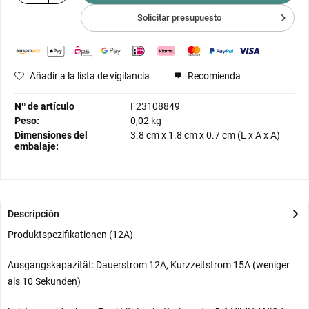
Solicitar presupuesto
Añadir a la lista de vigilancia
Recomienda
Nº de artículo
F23108849
Peso:
0,02 kg
Dimensiones del
3.8 cm
x
1.8 cm
x
0.7 cm
(L x A x A)
embalaje:
Descripción
Produktspezifikationen (12A)
Ausgangskapazität: Dauerstrom 12A, Kurzzeitstrom 15A (weniger
als 10 Sekunden)