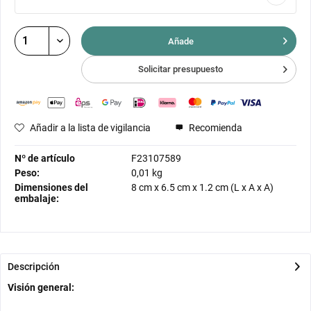
Añade
Solicitar presupuesto
Añadir a la lista de vigilancia
Recomienda
Nº de artículo
F23107589
Peso:
0,01 kg
Dimensiones del
8 cm
x
6.5 cm
x
1.2 cm
(L x A x A)
embalaje:
Descripción
Visión general: