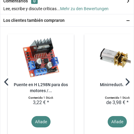
Comentarios
0
Lee, escribe y discute críticas...
Mehr zu den Bewertungen
Los clientes también compraron
Puente en H L298N para dos
Minirreductor N2
motores /...
Contenido
1 Stück
Contenido
1 Stück
3,22 € *
de 3,98 € *
Añade
Añade