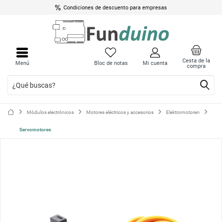
Condiciones de descuento para empresas
Cerrar
Cerrar
menú
menú
Cesta de la
Menú
Bloc de notas
Mi cuenta
compra
Módulos electrónicos
Motores eléctricos y accesorios
Elektromotoren
Servomotores