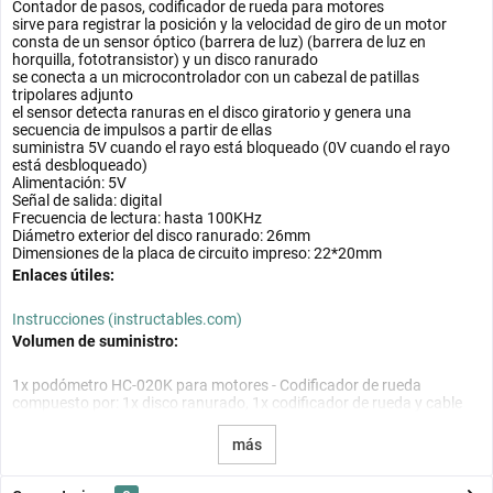
Contador de pasos, codificador de rueda para motores
sirve para registrar la posición y la velocidad de giro de un motor
consta de un sensor óptico (barrera de luz) (barrera de luz en
horquilla, fototransistor) y un disco ranurado
se conecta a un microcontrolador con un cabezal de patillas
tripolares adjunto
el sensor detecta ranuras en el disco giratorio y genera una
secuencia de impulsos a partir de ellas
suministra 5V cuando el rayo está bloqueado (0V cuando el rayo
está desbloqueado)
Alimentación: 5V
Señal de salida: digital
Frecuencia de lectura: hasta 100KHz
Diámetro exterior del disco ranurado: 26mm
Dimensiones de la placa de circuito impreso: 22*20mm
Enlaces útiles:
Instrucciones (instructables.com)
Volumen de suministro:
1x podómetro HC-020K para motores - Codificador de rueda
compuesto por: 1x disco ranurado, 1x codificador de rueda y cable
más