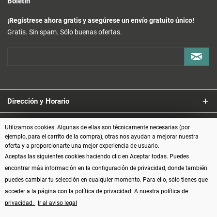
Boletín
¡Regístrese ahora gratis y asegúrese un envío gratuito único!
Gratis. Sin spam. Sólo buenas ofertas.
Dirección y Horario
Servicio
Utilizamos cookies. Algunas de ellas son técnicamente necesarias (por
ejemplo, para el carrito de la compra), otras nos ayudan a mejorar nuestra
oferta y a proporcionarte una mejor experiencia de usuario.
Información
Aceptas las siguientes cookies haciendo clic en Aceptar todas. Puedes
encontrar más información en la configuración de privacidad, donde también
Formas de pago
puedes cambiar tu selección en cualquier momento. Para ello, sólo tienes que
acceder a la página con la política de privacidad.
A nuestra política de
privacidad.
Ir al aviso legal