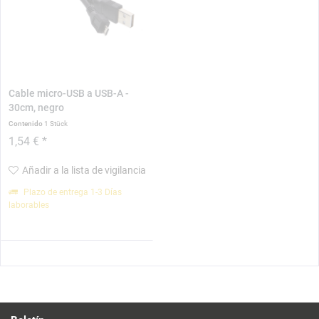
Cable micro-USB a USB-A -
30cm, negro
Contenido
1 Stück
1,54 € *
Añadir a la lista de vigilancia
Plazo de entrega 1-3 Días
laborables