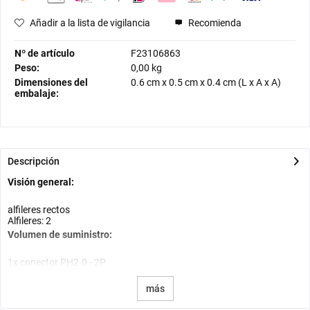
Añadir a la lista de vigilancia
Recomienda
Nº de artículo
F23106863
Peso:
0,00 kg
Dimensiones del
0.6 cm
x
0.5 cm
x
0.4 cm
(L x A x A)
embalaje:
Descripción
Visión general:
alfileres rectos
Alfileres: 2
Volumen de suministro:
1x conector PH2.0 - 2P
más