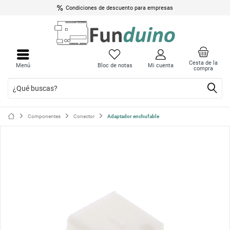
Condiciones de descuento para empresas
Cerrar
Cerrar
menú
menú
Cesta de la
Menú
Bloc de notas
Mi cuenta
compra
Componentes
Conector
Adaptador enchufable