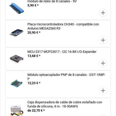
módulo de relés de 8 canales - 5V
5,90 € *
Placa microcontroladora CH340 - compatible con
Arduino MEGA2560 R3
20,90 € *
MCU-2317 MCP23017 - I2C 16-Bit I/O-Expander
13,68 € *
Módulo optoacoplador PNP de 8 canales - DST-1R8P-
P
12,23 € *
Caja dispensadora de cable de cobre estañado con
funda de silicona, 4 m - 18-30AWG
de 22,70 € *