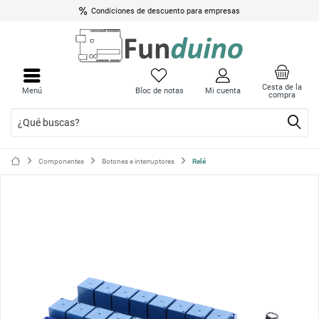
Condiciones de descuento para empresas
Cerrar
Cerrar
menú
menú
Cesta de la
Menú
Bloc de notas
Mi cuenta
compra
Componentes
Botones e interruptores
Relé