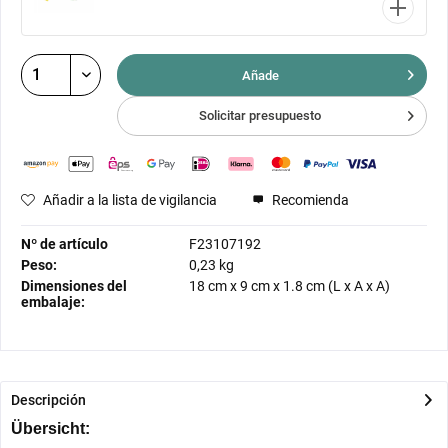
Añade
Solicitar presupuesto
Añadir a la lista de vigilancia
Recomienda
Nº de artículo
F23107192
Peso:
0,23 kg
Dimensiones del
18 cm
x
9 cm
x
1.8 cm
(L x A x A)
embalaje:
Descripción
Übersicht: