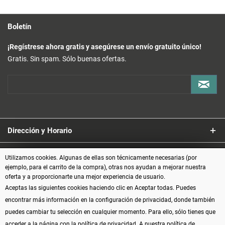
Boletín
¡Regístrese ahora gratis y asegúrese un envío gratuito único!
Gratis. Sin spam. Sólo buenas ofertas.
Dirección y Horario
Servicio
Utilizamos cookies. Algunas de ellas son técnicamente necesarias (por
ejemplo, para el carrito de la compra), otras nos ayudan a mejorar nuestra
oferta y a proporcionarte una mejor experiencia de usuario.
Información
Aceptas las siguientes cookies haciendo clic en Aceptar todas. Puedes
encontrar más información en la configuración de privacidad, donde también
Formas de pago
puedes cambiar tu selección en cualquier momento. Para ello, sólo tienes que
acceder a la página con la política de privacidad.
A nuestra política de