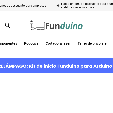
Hasta un 10% de descuento para alum
ones de descuento para empresas
instituciones educativas
mponentes
Robótica
Cortadora láser
Taller de bricolaje
ELÁMPAGO: Kit de inicio Funduino para Arduino 