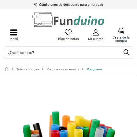
Condiciones de descuento para empresas
Cerrar
Cerrar
menú
menú
Cesta de la
Menú
Bloc de notas
Mi cuenta
compra
Taller de bricolaje
Mangueras y accesorios
Mangueras