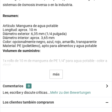
sistemas de ósmosis inversa o en la industria.
Resumen:
Artículo: Manguera de agua potable
Longitud: aprox. 10 m
Diámetro exterior: 6,35 mm (1/4 pulgada)
Diámetro interior: aprox. 3,65 mm
Color: opcionalmente negro, azul, rojo, amarillo, transparente
Material: PE (polietileno), apto para alimentos y agua potable
Volumen de suministro:
1x rollo de 10 m de manguera de PE 1/4" para agua potable - color a
elegir
más
Comentarios
0
Lee, escribe y discute críticas...
Mehr zu den Bewertungen
Los clientes también compraron