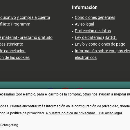
Información
ducativo y compra a cuenta
Condiciones generales
filiate Programm
Aviso legal
Protección de datos
 material - préstamo gratuito
Ley de baterías (BattG)
desistimiento
Envío y condiciones de pago
de cancelación
Información sobre equipos eléc
ón de las cookies
electrónicos
cesarias (por ejemplo, para el carrito de la compra), otras nos ayudan a mejorar n
 todas. Puedes encontrar más información en la configuración de privacidad, dond
con la política de privacidad.
A nuestra política de privacidad.
Ir al aviso legal
Vertrag widerrufen
Retargeting
uyen el IVA más los
gastos de envío
y, posiblemente, los gastos contra reembolso, si 