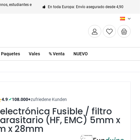
nos, estudiantes e
En toda Europa: Envío asegurado desde 4,90
ES
Paquetes
Vales
% Venta
NUEVO
4.9
|
108.000+
zufriedene Kunden
✔
electrónica Fusible / filtro
arasitario (HF, EMC) 5mm x
m x 28mm