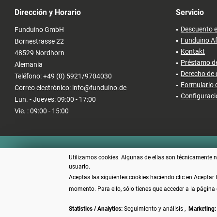
Dirección y Horario
Servicio
Descuento e
Funduino GmbH
Funduino Af
Bornestrasse 22
Kontakt
48529 Nordhorn
Préstamo de
Alemania
Derecho de 
Teléfono: +49 (0) 5921/9704030
Formulario 
Correo electrónico: info@funduino.de
Configuraci
Lun. - Jueves: 09:00 - 17:00
Vie. : 09:00 - 15:00
Utilizamos cookies. Algunas de ellas son técnicamente ne
usuario.
Aceptas las siguientes cookies haciendo clic en Aceptar
momento. Para ello, sólo tienes que acceder a la página 
Statistics / Analytics:
Seguimiento y análisis ,
Marketing:
* Todos los precios incl