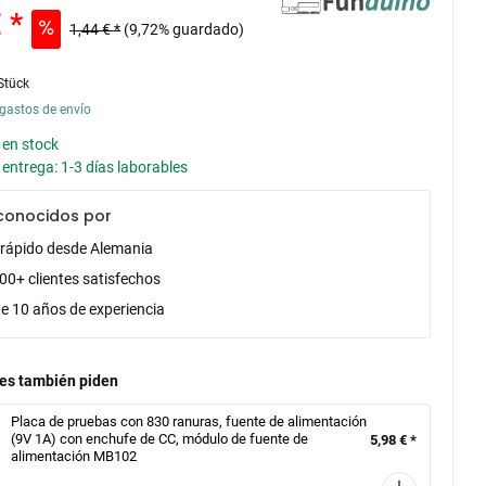
 *
1,44 € *
(9,72% guardado)
Stück
gastos de envío
 en stock
entrega: 1-3 días laborables
conocidos por
 rápido desde Alemania
00+ clientes satisfechos
e 10 años de experiencia
tes también piden
Placa de pruebas con 830 ranuras, fuente de alimentación
(9V 1A) con enchufe de CC, módulo de fuente de
5,98 € *
alimentación MB102