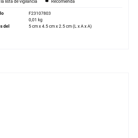
la lista de vigilancia
Recomienda
lo
F23107803
0,01 kg
s del
5 cm
x
4.5 cm
x
2.5 cm
(L x A x A)