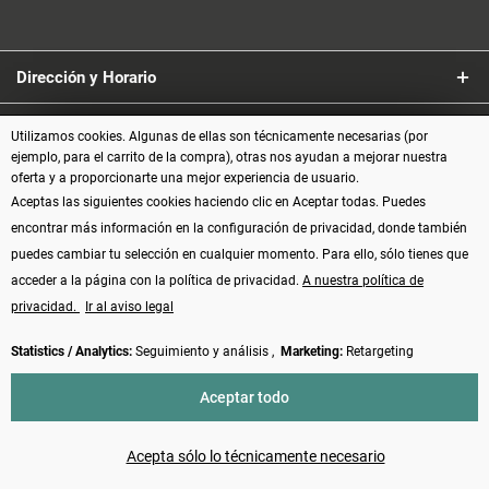
Dirección y Horario
Servicio
Utilizamos cookies. Algunas de ellas son técnicamente necesarias (por
ejemplo, para el carrito de la compra), otras nos ayudan a mejorar nuestra
oferta y a proporcionarte una mejor experiencia de usuario.
Información
Aceptas las siguientes cookies haciendo clic en Aceptar todas. Puedes
encontrar más información en la configuración de privacidad, donde también
Formas de pago
puedes cambiar tu selección en cualquier momento. Para ello, sólo tienes que
acceder a la página con la política de privacidad.
A nuestra política de
privacidad.
Ir al aviso legal
Statistics / Analytics:
Seguimiento y análisis ,
Marketing:
Retargeting
Vertrag widerrufen
Aceptar todo
* Todos los precios incluyen el IVA más los
gastos de envío
y, posiblemente,
los gastos contra reembolso, si no se indica lo contrario
Acepta sólo lo técnicamente necesario
Made with ❤️ by Funduino | © 2014 - 2026