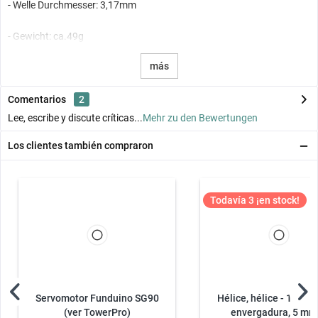
- Welle Durchmesser: 3,17mm
- Gewicht: ca.49g
más
Comentarios
2
Lee, escribe y discute críticas...
Mehr zu den Bewertungen
Los clientes también compraron
Todavía 3 ¡en stock!
Servomotor Funduino SG90
Hélice, hélice - 15,24 
(ver TowerPro)
envergadura, 5 mm.