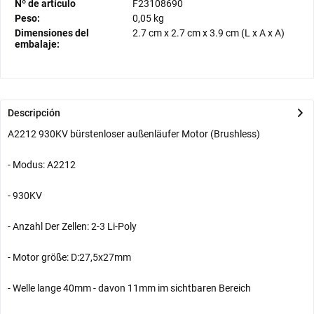
Nº de artículo
F23108690
Peso:
0,05 kg
Dimensiones del
2.7 cm
x
2.7 cm
x
3.9 cm
(L x A x A)
embalaje:
Descripción
A2212 930KV bürstenloser außenläufer Motor (Brushless)
- Modus: A2212
- 930KV
- Anzahl Der Zellen: 2-3 Li-Poly
- Motor größe: D:27,5x27mm
- Welle lange 40mm - davon 11mm im sichtbaren Bereich