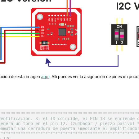
lución de esta imagen
aquí
. Allí puedes ver la asignación de pines un poco
********************************************************
dentificación. Si el ID coincide, el PIN 13 se enciende 
genera un tono en el pin 12. (zumbador / piezzo pasivo) 
onmutar una cerradura de puerta (mediante el amplificado
********************************************************
o I2C