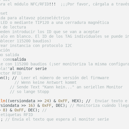
ara el módulo NFC/RFID
!!! 
 ¡¡¡Por favor, cárgala a travé
eset
ida para altavoz piezoeléctrico
 LED o mediante TIP120 a una cerradura magnética
D de lectura
ueden introducir los ID que se van a aceptar
jalo en blanco. El ID de los TAG individuales se puede i
ablecer 115200 baudios)
rear instancia con protocolo I2C
ación
mo salida
 
 como
ie con 115200 baudios (¡ser monitoriza la misma configur
ola!"
al monitor serie

ector RFID
on(); // 
 Leer el número de versión del firmware
       
// Wenn keine Antwort kommt
     
// Sende Text "Kann kein..." an seriellen Monitor
     
// so lange Stopp
tln
((versiondata >> 
24
) & 
0xFF
, HEX); // 
 Enviar texto e
rsiondata >> 
16
) & 
0xFF
, DEC); 
// Monitoriza cuándo lleg
> 
8
) & 
0xFF
, DEC); 
// 
 etiquetas RFID
); 
// Envía el texto que espera al monitor serie