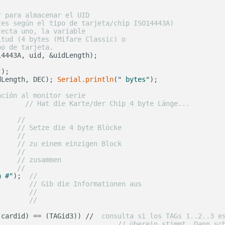
r para almacenar el UID
tes según el tipo de tarjeta/chip ISO14443A)
tecta uno, la variable
itud (4 bytes (Mifare Classic) o
po de tarjeta.
"
dLength, DEC); 
Serial
.println
("
 bytes
ación al monitor serie
       
// Hat die Karte/der Chip 4 byte Länge...
     
//
     
// Setze die 4 byte Blöcke
     
//
     
// zu einem einzigen Block
     
//
     
// zusammen
     
//
n #"
);  
//
        
// Gib die Informationen aus
        
// 
        
// 
(cardid) == (TAGid3)) // 
 consulta si los TAGs 1..2..3 e
                              
// überein stimmt. Dann sc