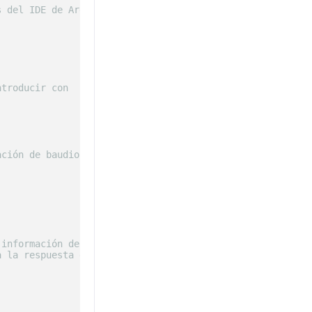
s del IDE de Arduino !!!
ntroducir con
ación de baudios!)
 información de la versión
al puerto 
 serie
a la respuesta de la placa