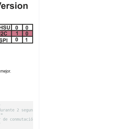
 mejor.
*
durante 2 segundos **
**
r de conmutación TIP120 **
*