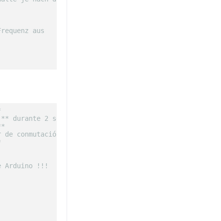
Frequenz aus
*
 ** durante 2 segundos
**
r de conmutación TIP120 **
*
e Arduino !!!