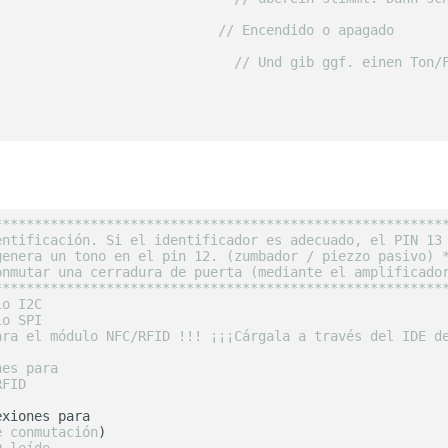
                            
// Encendido o apagado
                              
// Und gib ggf. einen Ton/
********************************************************
entificación. Si el identificador es adecuado, el PIN 13
genera un tono en el pin 12. (zumbador / piezzo pasivo) 
onmutar una cerradura de puerta (mediante el amplificado
********************************************************
lo I2C
lo SPI
ara el módulo NFC/RFID !!! ¡¡¡Cárgala a través del IDE d
nes para 
RFID 
e conmutación