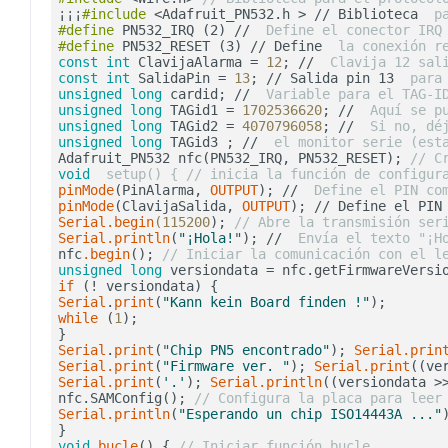
¡¡¡
#include
<Adafruit_PN532.h
 > // Biblioteca 
 p
#define
 PN532_IRQ (2) // 
 Define el conector IRQ
#define
 PN532_RESET (3) // Define 
 la conexión r
const
int
 ClavijaAlarma = 
12
; // 
 Clavija 12 sal
const
int
 SalidaPin = 
13
; // Salida pin 13 
 para
unsigned
long
 cardid; // 
 Variable para el TAG-I
unsigned
long
 TAGid1 = 
1702536620
; // 
 Aquí se p
unsigned
long
 TAGid2 = 
4070796058
; // 
 Si no, dé
unsigned
long
 TAGid3 ; // 
 el monitor serie (est
Adafruit_PN532 nfc(PN532_IRQ, PN532_RESET); 
// C
void
 setup() { // inicia la función de configur
pinMode
(PinAlarma, 
OUTPUT
); // 
 Define el PIN co
pinMode
(ClavijaSalida, 
OUTPUT
); // Define el PIN
Serial
.begin
(115200
); 
// Abre la transmisión ser
Serial
.println
(
"¡Hola!
"); // 
 Envía el texto "¡H
nfc
.begin
(); 
// Iniciar la comunicación con el l
unsigned
long
 versiondata = nfc.getFirmwareVersi
if
 (! versiondata) {                            
Serial
.
print
(
"Kann kein Board finden !"
);       
while
 (
1
);                                      
Serial
.
print
("
Chip PN5 encontrado"
); 
Serial
.prin
Serial
.print
(
"Firmware ver. "
); 
Serial
.print
((ve
Serial
.print
(
'.'
); 
Serial
.println
((versiondata >
nfc.SAMConfig(); 
// Configura la placa para leer
Serial
.println
(
"Esperando un chip ISO14443A ..."
void
bucle
() { 
// Iniciar función bucle