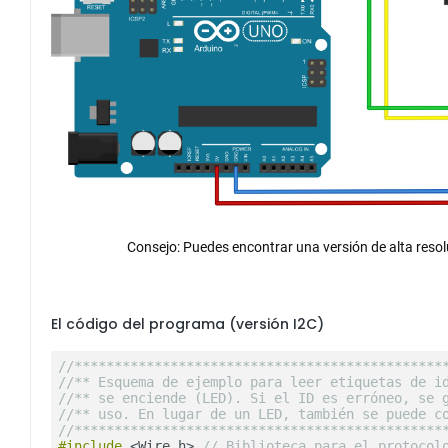
Consejo: Puedes encontrar una versión de alta reso
El código del programa (versión I2C)
//**********************************************
//** Esquema de ejemplo para leer etiquetas de i
//** se enciende (LED). Si el ID es erróneo, se 
//** uso. En lugar de un LED, también se puede c
//**********************************************
#include
<Wire.h>
// Biblioteca para el protocol