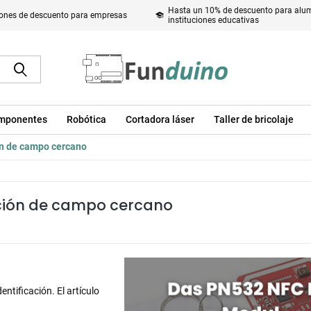
Hasta un 10% de descuento para alum
ones de descuento para empresas
instituciones educativas
mponentes
Robótica
Cortadora láser
Taller de bricolaje
n de campo cercano
ción de campo cercano
entificación. El artículo