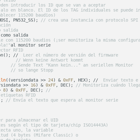
D leído
eden introducir los ID que se van a aceptar
jalo en blanco. El ID de los TAG individuales se puede i
ablecer 115200 baudios)
MOSI, PN532_SS); 
// crea una instancia con protocolo SPI
ación
o salida
ie con 115200 baudios (¡ser monitoriza la misma configur
ola!"
al monitor serie

ector RFID
on(); // 
 Leer el número de versión del firmware
       
// Wenn keine Antwort kommt
     
// Sende Text "Kann kein..." an seriellen Monitor
     
// so lange Stopp
tln
((versiondata >> 
24
) & 
0xFF
, HEX); // 
 Enviar texto e
rsiondata >> 
16
) & 
0xFF
, DEC); 
// Monitoriza cuándo lleg
> 
8
) & 
0xFF
, DEC); 
// 
 etiquetas RFID
); 
// Envía el texto que espera al monitor serie
er para almacenar el UID
tes según el tipo de tarjeta/chip ISO14443A)
tecta uno, la variable
itud (4 bytes (Mifare Classic) o