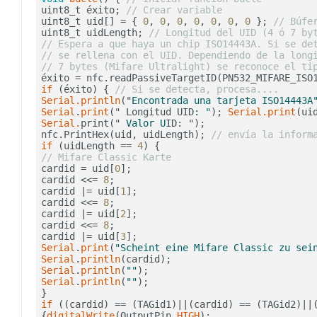
uint8_t éxito; 
// Crear variable
uint8_t uid[] = { 
0
, 
0
, 
0
, 
0
, 
0
, 
0
, 
0
 }; 
// Búfe
uint8_t uidLength; 
// Longitud del UID (4 ó 7 by
// Espera a que haya un chip ISO14443A. Si se de
// se rellena con el UID. Dependiendo de la long
// 7 bytes (Mifare Ultralight) se reconoce el ti
if
 (éxito) { 
// Si se detecta, procesa....
Serial
.println
("
Encontrada una tarjeta ISO14443A
Serial
.
print
(" Longitud UID
: "
); 
Serial
.print
(ui
Serial
.
print("
 Valor U
ID: ");

nfc.PrintHex(uid, uidLength); 
// envía la inform
if
 (uidLength == 
4
) {                           
// Mifare Classic Karte
cardid = uid[
0
];                                
cardid <<= 
8
;                                   
cardid |= uid[
1
];                               
cardid <<= 
8
;                                   
cardid |= uid[
2
];                               
cardid <<= 
8
;                                   
cardid |= uid[
3
];                               
Serial
.
print
(
"Scheint eine Mifare Classic zu sei
Serial
.
println
(cardid);                         
Serial
.
println
(
""
);                             
Serial
.
println
(
""
);                             
if
 ((cardid) == (TAGid1)||(cardid) == (TAGid2)||
{
digitalWrite
(OutputPin,
HIGH
);                  