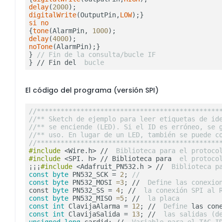
delay
(
2000
digitalWrite
(OutputPin,
LOW
);}                   
si no
{
tone
(AlarmPin, 
1000
);                          
delay
(
4000
noTone
(AlarmPin);}

} 
// Fin de la consulta/bucle IF
} // Fin del 
 bucle
El código del programa (versión SPI)
//**********************************************
//** Sketch de ejemplo para leer etiquetas de id
//** se enciende (LED). Si el ID es erróneo, se 
//** uso. En lugar de un LED, también se puede c
//**********************************************
#include
<Wire.h>
 // 
 Biblioteca para el protoco
#include
<SPI.
 h> // Biblioteca para 
 el protoco
¡¡¡
#include
<Adafruit_PN532.h
 > // 
 Biblioteca p
const
byte
 PN532_SCK = 
2
; 
//
const
byte
 PN532_MOSI 
=3
; // 
 Define las conexio
const 
byte
 PN532_SS = 
4
; // 
 la conexión SPI al 
const
byte
 PN532_MISO 
=5
; // 
 la placa
const
int
 ClavijaAlarma = 
12
; // 
 Define 
const
int
 ClavijaSalida = 
13
; // 
 las salidas (d