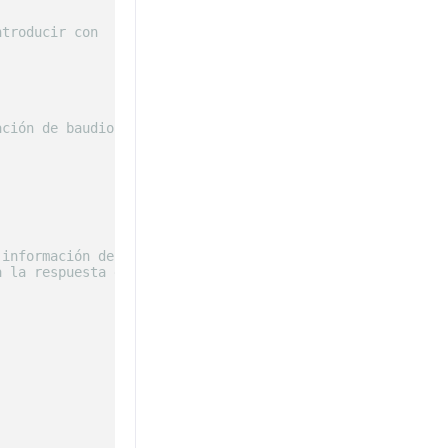
ntroducir con
ación de baudios!)
 información de la versión al
puerto 
 serie
a la respuesta de la placa