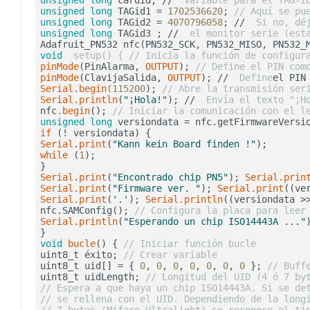
unsigned
long
 cardid; // 
 Variable para el TAG-I
unsigned
long
 TAGid1 = 
1702536620
; 
// Aquí se pu
unsigned
long
 TAGid2 = 
4070796058
; // 
 Si no, dé
unsigned
long
 TAGid3 ; // 
 el monitor serie (est
Adafruit_PN532 nfc(PN532_SCK, PN532_MISO, PN532_
void
 setup() { // Inicia la función de configur
pinMode
(PinAlarma, 
OUTPUT
); 
// Define el PIN com
pinMode
(ClavijaSalida, 
OUTPUT
); // 
 Define
Serial
.begin
(115200
); 
// Abre la transmisión ser
Serial
.println
(
"¡Hola!
"); // 
 Envía el texto "¡H
nfc
.begin
(); 
// Iniciar la comunicación con el l
unsigned
long
 versiondata = nfc.getFirmwareVersi
if
 (! versiondata) {                            
Serial
.
print
(
"Kann kein Board finden !"
);       
while
 (
1
);                                      
Serial
.
print
("
Encontrado chip PN5"
); 
Serial
.prin
Serial
.print
(
"Firmware ver. "
); 
Serial
.print
((ve
Serial
.print
(
'.'
); 
Serial
.println
((versiondata >
nfc.SAMConfig(); 
// Configura la placa para leer
Serial
.println
(
"Esperando un chip ISO14443A ..."
void
bucle
() { 
// Iniciar función bucle
uint8_t éxito; 
// Crear variable
uint8_t uid[] = { 
0
, 
0
, 
0
, 
0
, 
0
, 
0
, 
0
 }; 
// Buff
uint8_t uidLength; 
// Longitud del UID (4 ó 7 by
// Espera a que haya un chip ISO14443A. Si se de
// se rellena con el UID. Dependiendo de la long