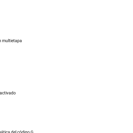
ón multietapa
n activado
mática del código G