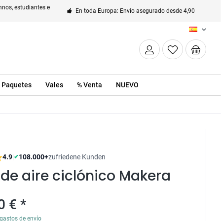
nos, estudiantes e
En toda Europa: Envío asegurado desde 4,90
ES
Paquetes
Vales
% Venta
NUEVO
4.9
|
108.000+
zufriedene Kunden
✔
o de aire ciclónico Makera
0 € *
gastos de envío