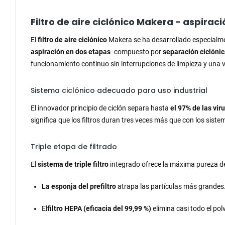
Filtro de aire ciclónico Makera - aspira
El
filtro de aire ciclónico
Makera se ha desarrollado especialme
aspiración en dos etapas
-compuesto por
separación ciclónic
funcionamiento continuo sin interrupciones de limpieza y una vi
Sistema ciclónico adecuado para uso industrial
El innovador principio de ciclón separa hasta
el 97% de las vir
significa que los filtros duran tres veces más que con los sist
Triple etapa de filtrado
El
sistema de triple filtro
integrado ofrece la máxima pureza del
La esponja del prefiltro
atrapa las partículas más grandes
El
filtro HEPA (eficacia del 99,99 %)
elimina casi todo el polv