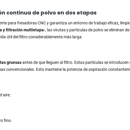
ción continua de polvo en dos etapas
nte para fresadoras CNC y garantiza un entorno de trabajo eficaz, limpi
a y filtración multietapa-
, las virutas y partículas de polvo se eliminan 
da útil del filtro considerablemente más larga.
utas gruesas
antes de que lleguen al filtro. Estas partículas se introducen
emas convencionales. Esto mantiene la potencia de aspiración constantemen
 aire:
.
o fino.