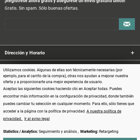
¡Regístrese ahora gratis y asegúrese un envío gratuito único!
Gratis. Sin spam. Sólo buenas ofertas.
Dirección y Horario
Servicio
Utilizamos cookies. Algunas de ellas son técnicamente necesarias (por
ejemplo, para el carrito de la compra), otras nos ayudan a mejorar nuestra
oferta y a proporcionarte una mejor experiencia de usuario.
Información
Aceptas las siguientes cookies haciendo clic en Aceptar todas. Puedes
encontrar más información en la configuración de privacidad, donde también
Formas de pago
puedes cambiar tu selección en cualquier momento. Para ello, sólo tienes que
acceder a la página con la política de privacidad.
A nuestra política de
privacidad.
Ir al aviso legal
Statistics / Analytics:
Seguimiento y análisis ,
Marketing:
Retargeting