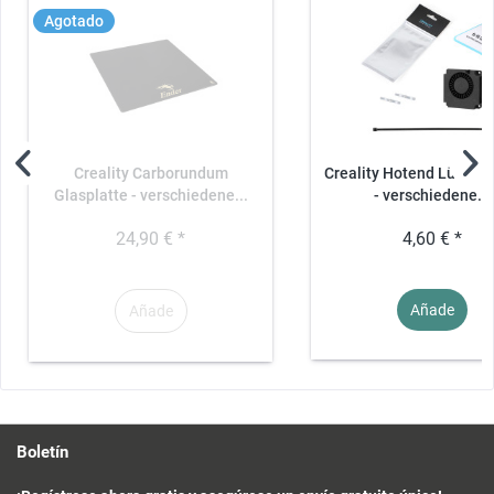
Agotado
Creality Carborundum
Creality Hotend Lüfter -
Glasplatte - verschiedene...
- verschiedene...
24,90 € *
4,60 € *
Añade
Añade
Boletín