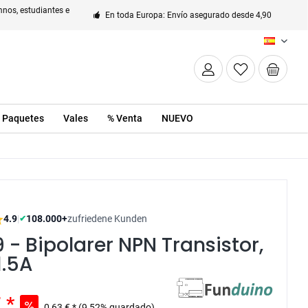
nos, estudiantes e
En toda Europa: Envío asegurado desde 4,90
ES
Paquetes
Vales
% Venta
NUEVO
4.9
|
108.000+
zufriedene Kunden
✔
 - Bipolarer NPN Transistor,
1.5A
 *
0,63 € *
(9,52% guardado)