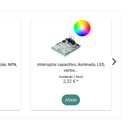
olar, NPN,
Interruptor capacitivo, iluminado, LED,
2N
varios...
Contenido
1 Stück
2,32 € *
Añade