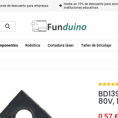
Hasta un 10% de descuento para alum
ones de descuento para empresas
instituciones educativas
mponentes
Robótica
Cortadora láser
Taller de bricolaje
BD139
80V, 
0,57 €