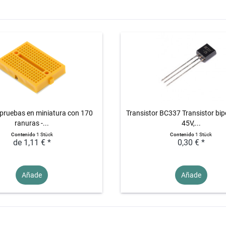
 pruebas en miniatura con 170
Transistor BC337 Transistor bip
ranuras -...
45V,...
Contenido
1 Stück
Contenido
1 Stück
de 1,11 € *
0,30 € *
Añade
Añade