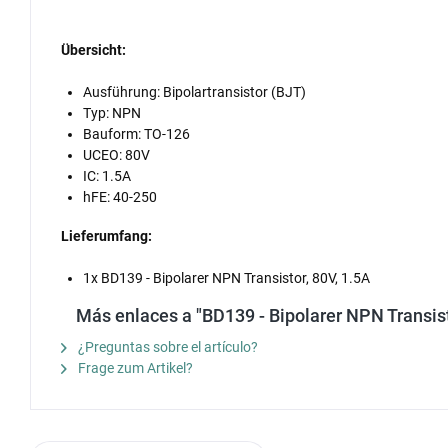
Übersicht:
Ausführung: Bipolartransistor (BJT)
Typ: NPN
Bauform: TO-126
UCEO: 80V
IC: 1.5A
hFE: 40-250
Lieferumfang:
1x BD139 - Bipolarer NPN Transistor, 80V, 1.5A
Más enlaces a "BD139 - Bipolarer NPN Transist
¿Preguntas sobre el artículo?
Frage zum Artikel?