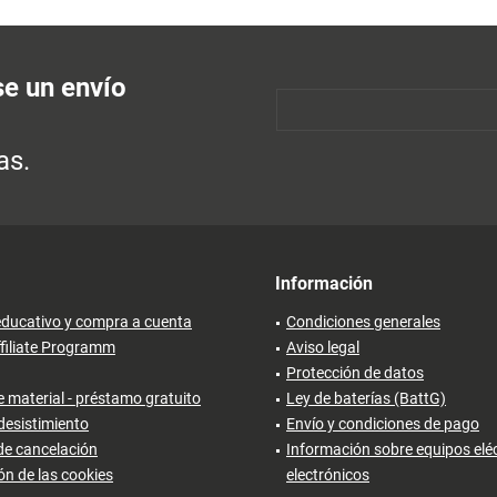
se un envío
as.
Información
ducativo y compra a cuenta
Condiciones generales
filiate Programm
Aviso legal
Protección de datos
 material - préstamo gratuito
Ley de baterías (BattG)
desistimiento
Envío y condiciones de pago
de cancelación
Información sobre equipos eléc
ón de las cookies
electrónicos