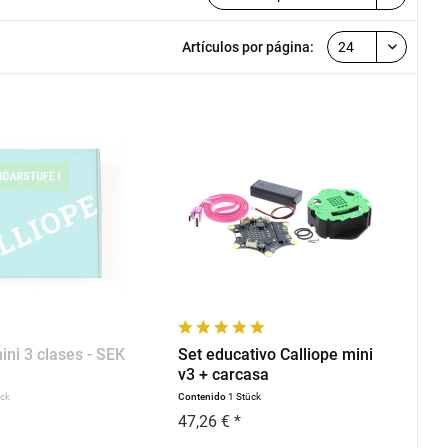
Artículos por página:
ini 3 clases - SEK
Set educativo Calliope mini
v3 + carcasa
ück
Contenido
1 Stück
47,26 € *