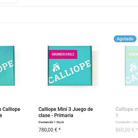
Agotado
 Calliope
Calliope Mini 3 Juego de
Calliope m
e
clase - Primaria
1
Contenido
1 Stück
Contenido
1 St
780,00 € *
860,00 € *