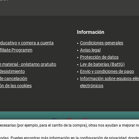
Información
ducativo y compra a cuenta
Condiciones generales
filiate Programm
Aviso legal
Protección de datos
 material - préstamo gratuito
Ley de baterías (BattG)
desistimiento
Envío y condiciones de pago
de cancelación
Información sobre equipos eléc
ón de las cookies
electrónicos
cesarias (por ejemplo, para el carrito de la compra), otras nos ayudan a mejorar n
 todas. Puedes encontrar más información en la configuración de privacidad, dond