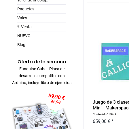
Taller de bricolaje
Paquetes
Vales
% Venta
NUEVO
Blog
Oferta de la semana
Funduino Cube - Placa de
desarrollo compatible con
Arduino, incluye libro de ejercicios
59,90 €
27,90
Juego de 3 clases
Mini - Makerspac
Contenido
1 Stück
659,00 € *