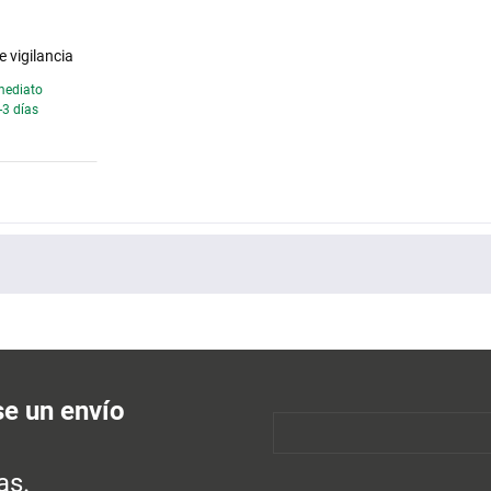
de vigilancia
mediato
-3 días
se un envío
as.