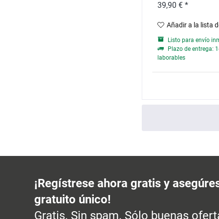
39,90 € *
Añadir a la lista 
Listo para envío in
Plazo de entrega: 1
laborables
¡Regístrese ahora gratis y asegúre
gratuito único!
Gratis. Sin spam. Sólo buenas ofert