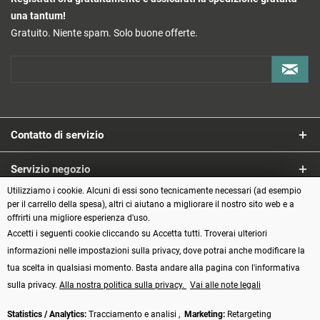
una tantum!
Gratuito. Niente spam. Solo buone offerte.
Contatto di servizio
Servizio negozio
Utilizziamo i cookie. Alcuni di essi sono tecnicamente necessari (ad esempio
Informazioni
per il carrello della spesa), altri ci aiutano a migliorare il nostro sito web e a
offrirti una migliore esperienza d'uso.
Accetti i seguenti cookie cliccando su Accetta tutti. Troverai ulteriori
Metodi di pagamento
informazioni nelle impostazioni sulla privacy, dove potrai anche modificare la
tua scelta in qualsiasi momento. Basta andare alla pagina con l'informativa
sulla privacy.
Alla nostra politica sulla privacy.
Vai alle note legali
Statistics / Analytics:
Tracciamento e analisi ,
Marketing:
Retargeting