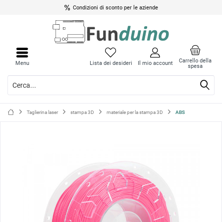
Condizioni di sconto per le aziende
Chiud
Chiud
il
il
Carrello della
Menu
Lista dei desideri
Il mio account
spesa
menu
menu
Taglierina laser
stampa 3D
materiale per la stampa 3D
ABS