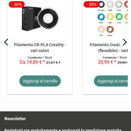
- 30%
- 30%
Filamento CR-PLA Creality -
Filamento Creality C
vari colori
(flessibile) - vari..
Contenuto
1 Stück
Contenuto
1 Stück
Da 14,89 € *
20,99 € *
21,27 € *
29,99 € 
Aggiungi al
carrello
Aggiungi al
carrell
Newsletter
Registrati ora gratuitamente e assicurati la spedizione gratuita