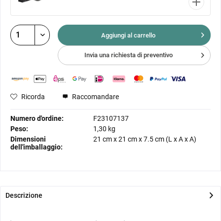
Aggiungi al
carrello
Invia una richiesta di preventivo
Ricorda
Raccomandare
Numero d'ordine:
F23107137
Peso:
1,30 kg
Dimensioni
21 cm
x
21 cm
x
7.5 cm
(L x A x A)
dell'imballaggio:
Descrizione