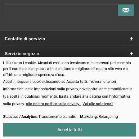
Contatto di servizio
Servizio negozio
Utilizziamo i cookie. Alcuni di essi sono tecnicamente necessari (ad esempio
Informazioni
per il carrello della spesa), altri ci aiutano a migliorare il nostro sito web e a
offrirti una migliore esperienza d'uso.
Accetti i seguenti cookie cliccando su Accetta tutti. Troverai ulteriori
Metodi di pagamento
informazioni nelle impostazioni sulla privacy, dove potrai anche modificare la
tua scelta in qualsiasi momento. Basta andare alla pagina con l'informativa
sulla privacy.
Alla nostra politica sulla privacy.
Vai alle note legali
Statistics / Analytics:
Tracciamento e analisi ,
Marketing:
Retargeting
Vertrag widerrufen
Accetta tutti
* Tutti i prezzi incl. IVA più
Spese di spedizione
e spese di contrassegno, se