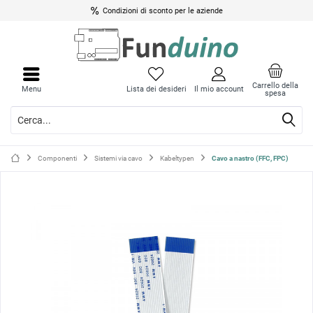
Condizioni di sconto per le aziende
Chiud
Chiud
il
il
Carrello della
Menu
Lista dei desideri
Il mio account
spesa
menu
menu
Componenti
Sistemi via cavo
Kabeltypen
Cavo a nastro (FFC, FPC)