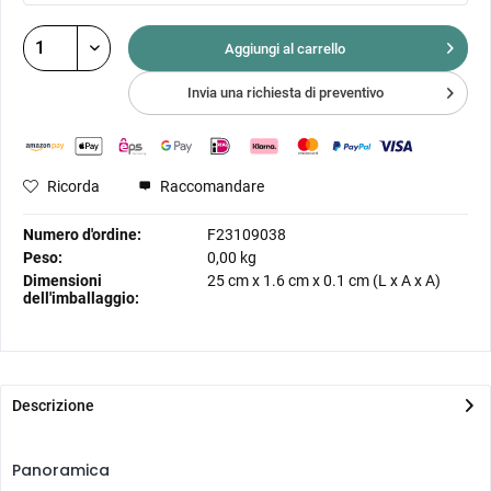
Aggiungi al
carrello
Invia una richiesta di preventivo
Ricorda
Raccomandare
Numero d'ordine:
F23109038
Peso:
0,00 kg
Dimensioni
25 cm
x
1.6 cm
x
0.1 cm
(L x A x A)
dell'imballaggio:
Descrizione
Panoramica