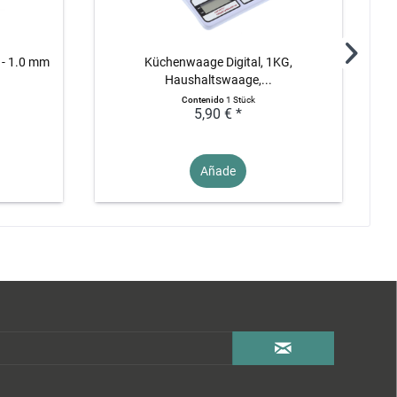
 - 1.0 mm
Küchenwaage Digital, 1KG,
Met
Haushaltswaage,...
Contenido
1 Stück
5,90 € *
Añade