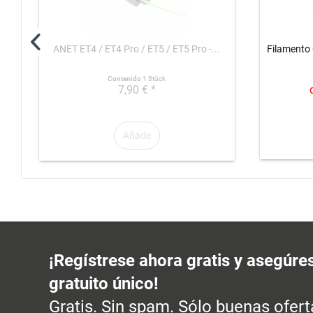
ANET ET4 / ET4 Pro / ET5 / ET5 Pro -...
Filamento 
Contenido
1 Stück
7,90 € *
Añade
¡Regístrese ahora gratis y asegúre
gratuito único!
Gratis. Sin spam. Sólo buenas ofert