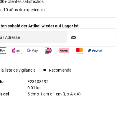
00+ clientes satisfechos
e 10 años de experiencia
ten sobald der Artikel wieder auf Lager ist
la lista de vigilancia
Recomienda
lo
F23108192
0,01 kg
s del
5 cm
x
1 cm
x
1 cm
(L x A x A)