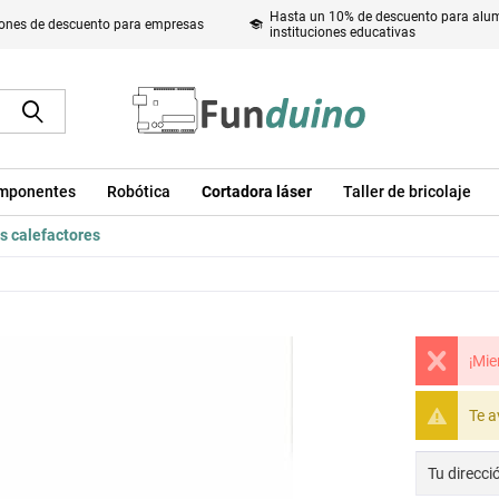
Hasta un 10% de descuento para alum
ones de descuento para empresas
instituciones educativas
mponentes
Robótica
Cortadora láser
Taller de bricolaje
s calefactores
¡Mie
Te a