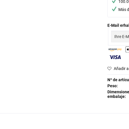
100.0
Más d
E-Mail erhal
Añadir a 
Nº de artícu
Peso:
Dimensione
embalaje: