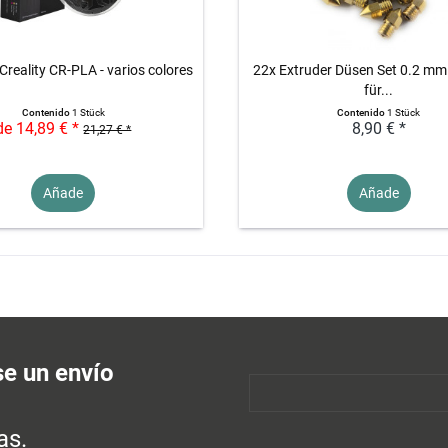
Creality CR-PLA - varios colores
22x Extruder Düsen Set 0.2 mm
für...
Contenido
1 Stück
Contenido
1 Stück
de 14,89 € *
8,90 € *
21,27 € *
Añade
Añade
se un envío
as.