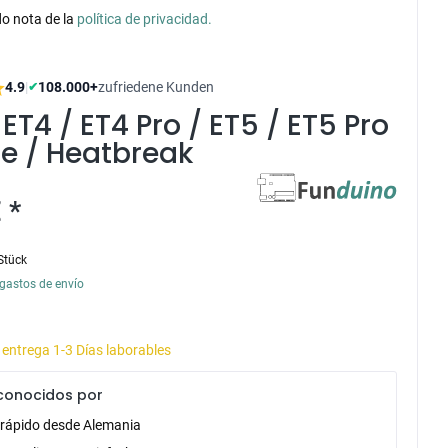
o nota de la
política de privacidad.
4.9
|
108.000+
zufriedene Kunden
✔
ET4 / ET4 Pro / ET5 / ET5 Pro
e / Heatbreak
 *
Stück
gastos de envío
 entrega 1-3 Días laborables
conocidos por
 rápido desde Alemania