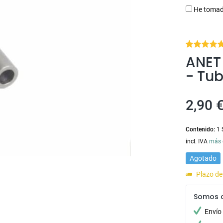
He tomad
ANET 
- Tub
2,90 €
Contenido:
1 
incl. IVA
más 
Agotado
Plazo de
Somos 
Envío